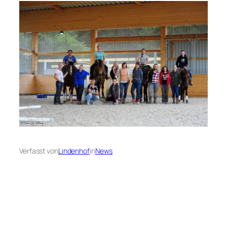
Verfasst von
Lindenhof
in
News