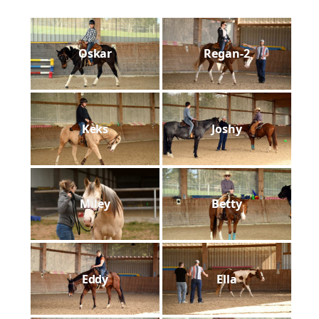
Oskar
Regan-2
Keks
Joshy
Miley
Betty
Eddy
Ella