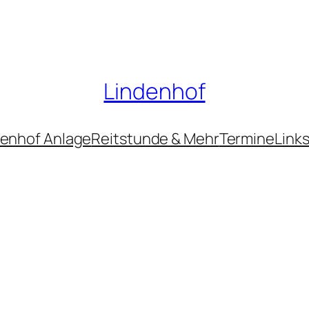
Lindenhof
denhof Anlage
Reitstunde & Mehr
Termine
Link